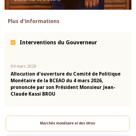
Plus d'informations
Interventions du Gouverneur
04 mars 2026
22 ju
que
Allocution d'ouverture du Comité de Politique
Mot 
Monétaire de la BCEAO du 4 mars 2026,
Kass
-
prononcée par son Président Monsieur Jean-
prés
Claude Kassi BROU
BCE
Marchés monétaire et des titres