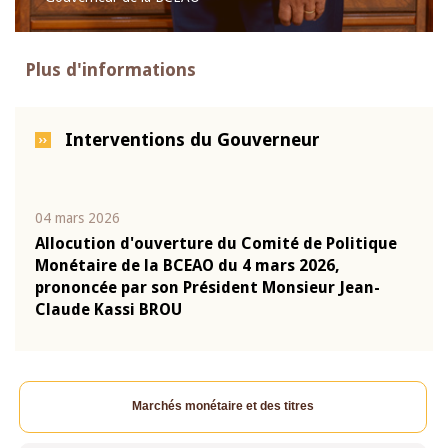
Plus d'informations
Interventions du Gouverneur
04 mars 2026
22 ju
que
Allocution d'ouverture du Comité de Politique
Mot 
Monétaire de la BCEAO du 4 mars 2026,
Kass
-
prononcée par son Président Monsieur Jean-
prés
Claude Kassi BROU
BCE
Marchés monétaire et des titres