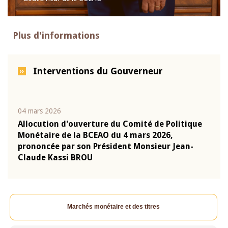
Plus d'informations
Interventions du Gouverneur
04 mars 2026
22 ju
que
Allocution d'ouverture du Comité de Politique
Mot 
Monétaire de la BCEAO du 4 mars 2026,
Kass
-
prononcée par son Président Monsieur Jean-
prés
Claude Kassi BROU
BCE
Marchés monétaire et des titres