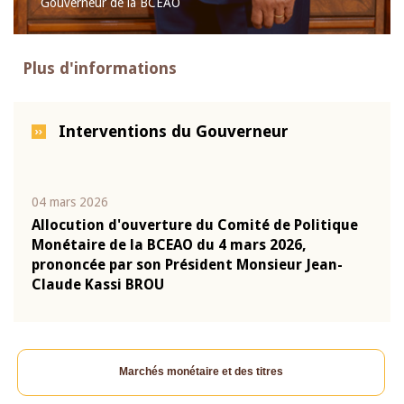
Gouverneur de la BCEAO
Plus d'informations
Interventions du Gouverneur
04 mars 2026
22 ju
que
Allocution d'ouverture du Comité de Politique
Mot 
Monétaire de la BCEAO du 4 mars 2026,
Kass
-
prononcée par son Président Monsieur Jean-
prés
Claude Kassi BROU
BCE
Marchés monétaire et des titres