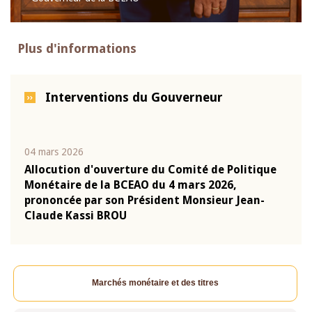
Plus d'informations
Interventions du Gouverneur
04 mars 2026
22 ju
que
Allocution d'ouverture du Comité de Politique
Mot 
Monétaire de la BCEAO du 4 mars 2026,
Kass
-
prononcée par son Président Monsieur Jean-
prés
Claude Kassi BROU
BCE
Marchés monétaire et des titres