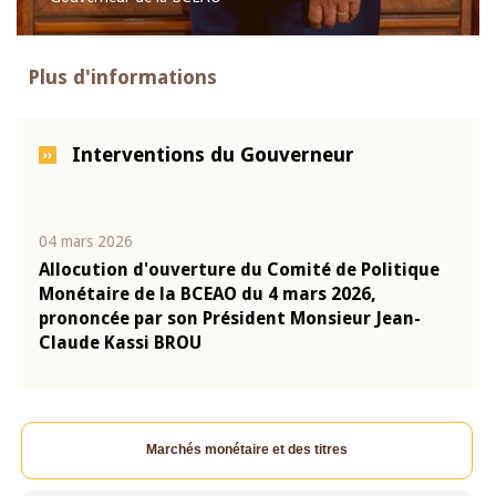
Plus d'informations
Interventions du Gouverneur
04 mars 2026
22 ju
que
Allocution d'ouverture du Comité de Politique
Mot 
Monétaire de la BCEAO du 4 mars 2026,
Kass
-
prononcée par son Président Monsieur Jean-
prés
Claude Kassi BROU
BCE
Marchés monétaire et des titres