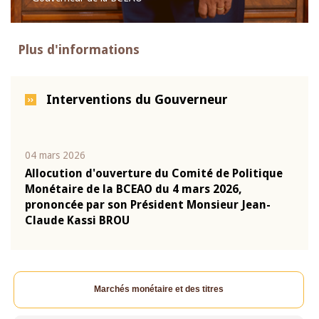
Plus d'informations
Interventions du Gouverneur
04 mars 2026
22 ju
que
Allocution d'ouverture du Comité de Politique
Mot 
Monétaire de la BCEAO du 4 mars 2026,
Kass
-
prononcée par son Président Monsieur Jean-
prés
Claude Kassi BROU
BCE
Marchés monétaire et des titres