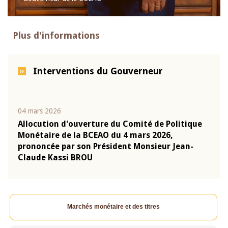
Plus d'informations
Interventions du Gouverneur
04 mars 2026
22 ju
que
Allocution d'ouverture du Comité de Politique
Mot 
Monétaire de la BCEAO du 4 mars 2026,
Kass
-
prononcée par son Président Monsieur Jean-
prés
Claude Kassi BROU
BCE
Marchés monétaire et des titres