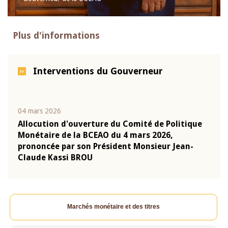
Plus d'informations
Interventions du Gouverneur
04 mars 2026
22 ju
que
Allocution d'ouverture du Comité de Politique
Mot 
Monétaire de la BCEAO du 4 mars 2026,
Kass
-
prononcée par son Président Monsieur Jean-
prés
Claude Kassi BROU
BCE
Marchés monétaire et des titres