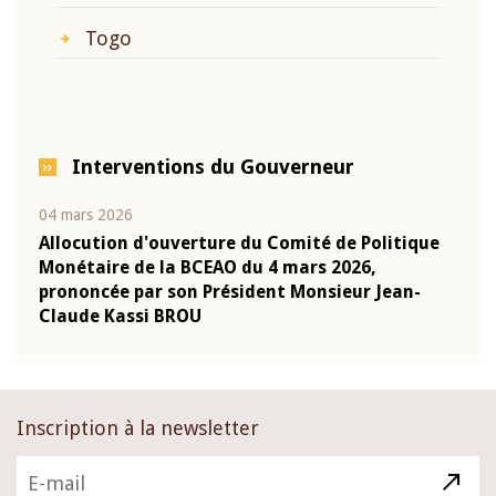
Togo
Interventions du Gouverneur
04 mars 2026
22 ju
que
Allocution d'ouverture du Comité de Politique
Mot 
Monétaire de la BCEAO du 4 mars 2026,
Kass
-
prononcée par son Président Monsieur Jean-
prés
Claude Kassi BROU
BCE
Inscription à la newsletter