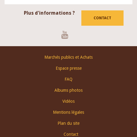
Plus d'informations ?
CONTACT
Youtube
Footer
Marchés publics et Achats
menu
Espace presse
FAQ
Albums photos
Vidéos
Mentions légales
Plan du site
Contact