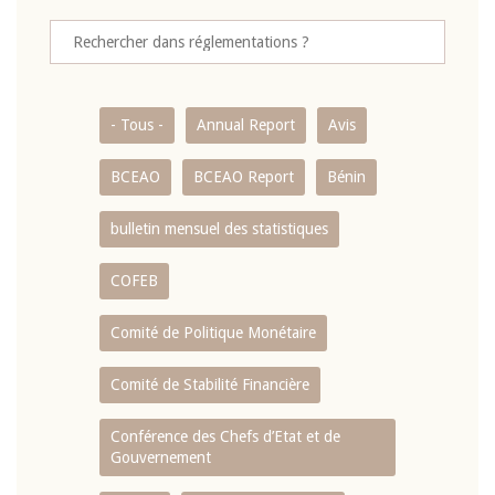
- Tous -
Annual Report
Avis
BCEAO
BCEAO Report
Bénin
bulletin mensuel des statistiques
COFEB
Comité de Politique Monétaire
Comité de Stabilité Financière
Conférence des Chefs d’Etat et de
Gouvernement