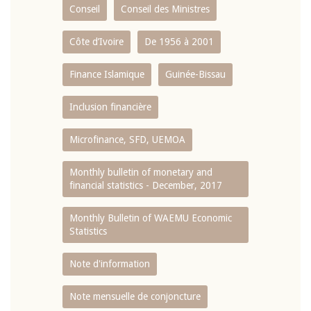
Conseil
Conseil des Ministres
Côte d’Ivoire
De 1956 à 2001
Finance Islamique
Guinée-Bissau
Inclusion financière
Microfinance, SFD, UEMOA
Monthly bulletin of monetary and
financial statistics - December, 2017
Monthly Bulletin of WAEMU Economic
Statistics
Note d'information
Note mensuelle de conjoncture