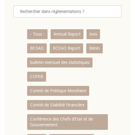
- Tous -
Annual Report
Avis
BCEAO
BCEAO Report
Bénin
bulletin mensuel des statistiques
COFEB
Comité de Politique Monétaire
Comité de Stabilité Financière
Conférence des Chefs d’Etat et de
Gouvernement