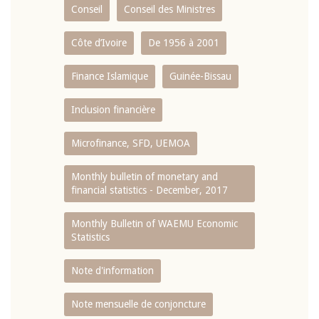
Conseil
Conseil des Ministres
Côte d’Ivoire
De 1956 à 2001
Finance Islamique
Guinée-Bissau
Inclusion financière
Microfinance, SFD, UEMOA
Monthly bulletin of monetary and
financial statistics - December, 2017
Monthly Bulletin of WAEMU Economic
Statistics
Note d'information
Note mensuelle de conjoncture