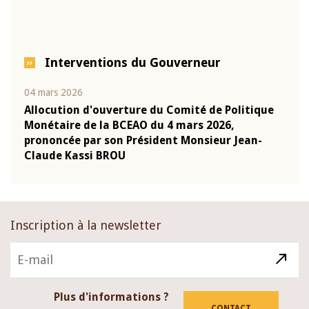
Interventions du Gouverneur
04 mars 2026
22 ju
que
Allocution d'ouverture du Comité de Politique
Mot 
Monétaire de la BCEAO du 4 mars 2026,
Kass
-
prononcée par son Président Monsieur Jean-
prés
Claude Kassi BROU
BCE
Inscription à la newsletter
Plus d'informations ?
CONTACT