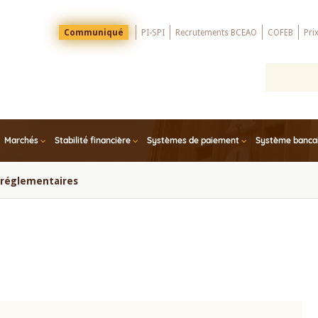
Menu
Communiqué
PI-SPI
Recrutements BCEAO
COFEB
Pri
Top
Marchés
Stabilité financière
Systèmes de paiement
Système bancair
s réglementaires