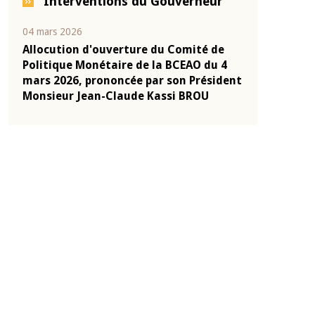
Interventions du Gouverneur
04 mars 2026
22 juillet 2026
e
Allocution d'ouverture du Comité de
Mot introduc
 10
Politique Monétaire de la BCEAO du 4
Claude Kassi
ent
mars 2026, prononcée par son Président
de présentat
Monsieur Jean-Claude Kassi BROU
de la BCEAO