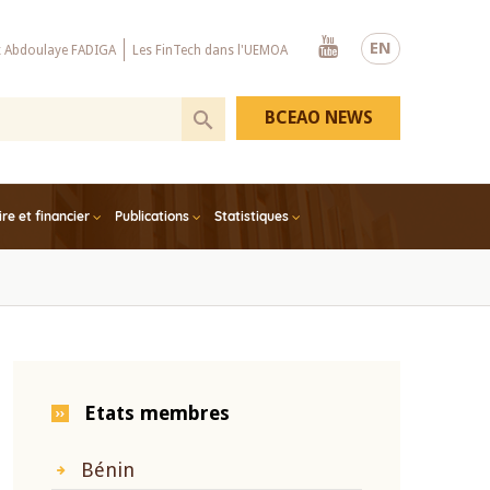
Youtube
EN
x Abdoulaye FADIGA
Les FinTech dans l'UEMOA
BCEAO NEWS
e et financier
Publications
Statistiques
Etats membres
Bénin