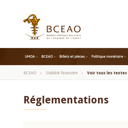
Skip
to
main
content
UMOA
BCEAO
Billets et pièces
Politique monétaire
Fil
BCEAO
Stabilité financière
Voir tous les texte
d'Ariane
Réglementations