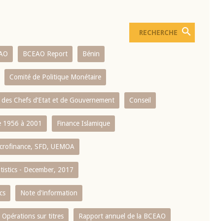
AO
BCEAO Report
Bénin
Comité de Politique Monétaire
 des Chefs d’Etat et de Gouvernement
Conseil
 1956 à 2001
Finance Islamique
crofinance, SFD, UEMOA
atistics - December, 2017
cs
Note d'information
Opérations sur titres
Rapport annuel de la BCEAO