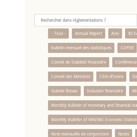
- Tous -
Annual Report
Avis
BCE
bulletin mensuel des statistiques
COFEB
Comité de Stabilité Financière
Conférence
Conseil des Ministres
Côte d’Ivoire
De
Guinée-Bissau
Inclusion financière
Mi
Monthly bulletin of monetary and financial st
Monthly Bulletin of WAEMU Economic Statisti
Note mensuelle de conjoncture
Notes