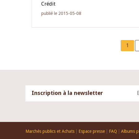
Crédit
publié le 2015-05-08
Curre
1
page
Inscription à la newsletter
Footer
Marchés publics et Achats
Espace presse
FAQ
Albums p
menu