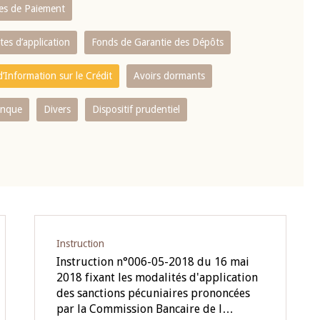
es de Paiement
tes d’application
Fonds de Garantie des Dépôts
’Information sur le Crédit
Avoirs dormants
anque
Divers
Dispositif prudentiel
Instruction
Instruction n°006-05-2018 du 16 mai
2018 fixant les modalités d'application
des sanctions pécuniaires prononcées
par la Commission Bancaire de l…