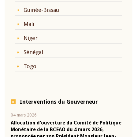
Guinée-Bissau
Mali
Niger
Sénégal
Togo
Interventions du Gouverneur
04 mars 2026
22 ju
que
Allocution d'ouverture du Comité de Politique
Mot 
Monétaire de la BCEAO du 4 mars 2026,
Kass
-
prononcée par son Président Monsieur Jean-
prés