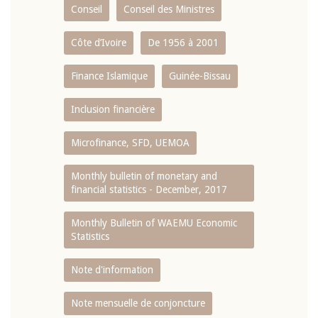
Conseil
Conseil des Ministres
Côte d’Ivoire
De 1956 à 2001
Finance Islamique
Guinée-Bissau
Inclusion financière
Microfinance, SFD, UEMOA
Monthly bulletin of monetary and
financial statistics - December, 2017
Monthly Bulletin of WAEMU Economic
Statistics
Note d'information
Note mensuelle de conjoncture