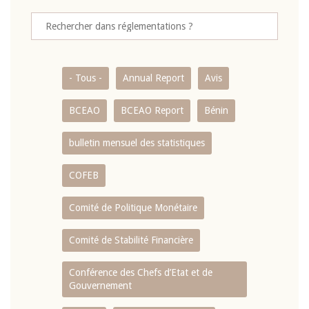
- Tous -
Annual Report
Avis
BCEAO
BCEAO Report
Bénin
bulletin mensuel des statistiques
COFEB
Comité de Politique Monétaire
Comité de Stabilité Financière
Conférence des Chefs d’Etat et de
Gouvernement