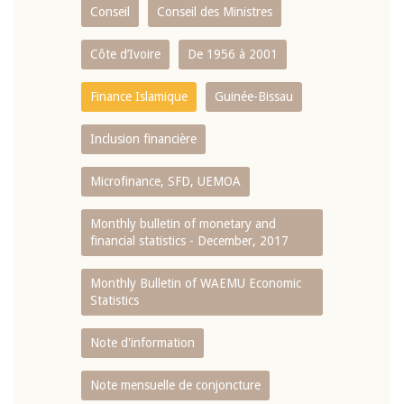
Conseil
Conseil des Ministres
Côte d’Ivoire
De 1956 à 2001
Finance Islamique
Guinée-Bissau
Inclusion financière
Microfinance, SFD, UEMOA
Monthly bulletin of monetary and
financial statistics - December, 2017
Monthly Bulletin of WAEMU Economic
Statistics
Note d'information
Note mensuelle de conjoncture