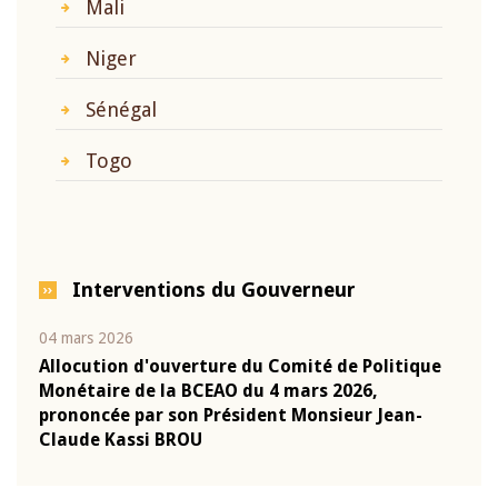
Mali
Niger
Sénégal
Togo
Interventions du Gouverneur
04 mars 2026
22 ju
que
Allocution d'ouverture du Comité de Politique
Mot 
Monétaire de la BCEAO du 4 mars 2026,
Kass
-
prononcée par son Président Monsieur Jean-
prés
Claude Kassi BROU
BCE