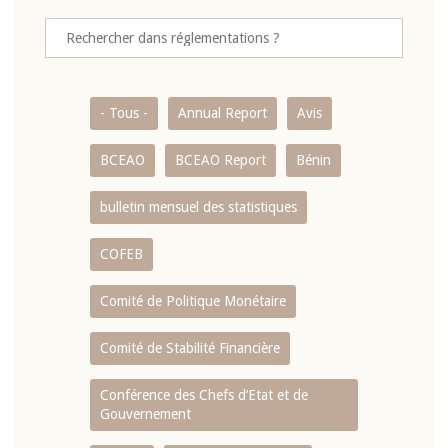
- Tous -
Annual Report
Avis
BCEAO
BCEAO Report
Bénin
bulletin mensuel des statistiques
COFEB
Comité de Politique Monétaire
Comité de Stabilité Financière
Conférence des Chefs d’Etat et de
Gouvernement