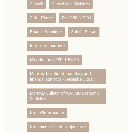
Conseil
Conseil des Ministres
Côte d’Ivoire
De 1956 à 2001
Finance Islamique
Guinée-Bissau
Inclusion financière
Microfinance, SFD, UEMOA
Monthly bulletin of monetary and
financial statistics - December, 2017
Monthly Bulletin of WAEMU Economic
Statistics
Note d'information
Note mensuelle de conjoncture