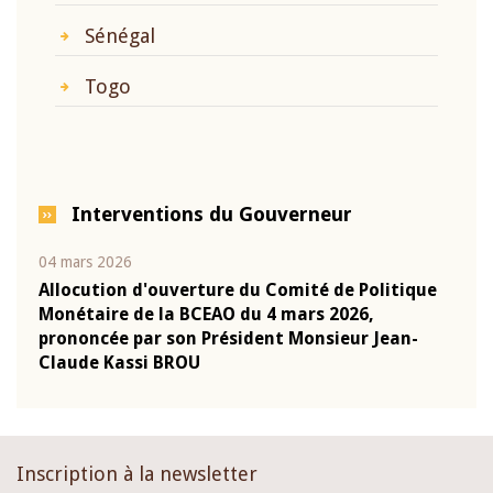
Sénégal
Togo
Interventions du Gouverneur
04 mars 2026
22 ju
que
Allocution d'ouverture du Comité de Politique
Mot 
Monétaire de la BCEAO du 4 mars 2026,
Kass
-
prononcée par son Président Monsieur Jean-
prés
Claude Kassi BROU
BCE
Inscription à la newsletter