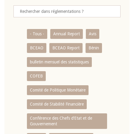
- Tous -
Annual Report
Avis
BCEAO
BCEAO Report
Bénin
bulletin mensuel des statistiques
COFEB
Comité de Politique Monétaire
Comité de Stabilité Financière
Conférence des Chefs d’Etat et de
Gouvernement