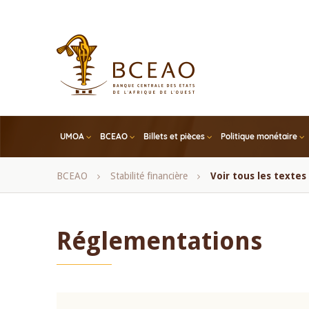
Skip
to
main
content
UMOA
BCEAO
Billets et pièces
Politique monétaire
Fil
BCEAO
Stabilité financière
Voir tous les texte
d'Ariane
Réglementations