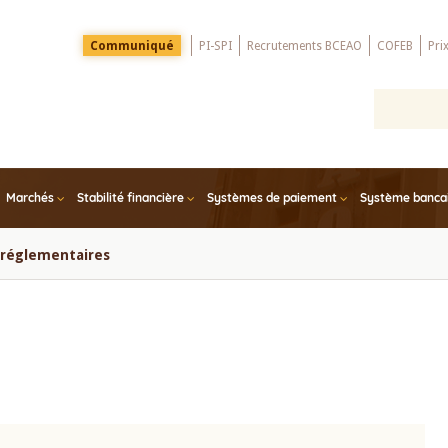
Menu
Communiqué
PI-SPI
Recrutements BCEAO
COFEB
Pri
Top
Marchés
Stabilité financière
Systèmes de paiement
Système bancair
s réglementaires