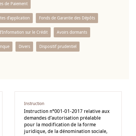
es de Paiement
tes d’application
Fonds de Garantie des Dépôts
’Information sur le Crédit
Avoirs dormants
anque
Divers
Dispositif prudentiel
Instruction
Instruction n°001-01-2017 relative aux
demandes d’autorisation préalable
pour la modification de la forme
juridique, de la dénomination sociale,