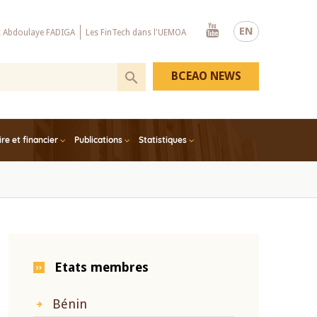
Youtube
EN
x Abdoulaye FADIGA
Les FinTech dans l'UEMOA
BCEAO NEWS
e et financier
Publications
Statistiques
Etats membres
Bénin