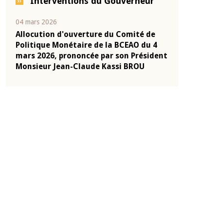
Interventions du Gouverneur
04 mars 2026
22 juillet 2026
e
Allocution d'ouverture du Comité de
Mot introduc
 10
Politique Monétaire de la BCEAO du 4
Claude Kassi
ent
mars 2026, prononcée par son Président
de présentat
Monsieur Jean-Claude Kassi BROU
de la BCEAO