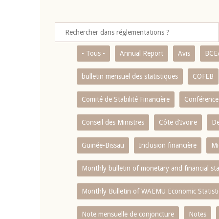
- Tous -
Annual Report
Avis
BCE
bulletin mensuel des statistiques
COFEB
Comité de Stabilité Financière
Conférence
Conseil des Ministres
Côte d’Ivoire
De
Guinée-Bissau
Inclusion financière
Mi
Monthly bulletin of monetary and financial st
Monthly Bulletin of WAEMU Economic Statisti
Note mensuelle de conjoncture
Notes