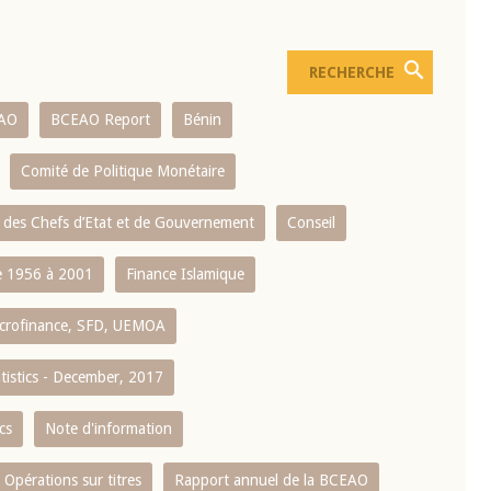
AO
BCEAO Report
Bénin
Comité de Politique Monétaire
 des Chefs d’Etat et de Gouvernement
Conseil
 1956 à 2001
Finance Islamique
crofinance, SFD, UEMOA
atistics - December, 2017
cs
Note d'information
Opérations sur titres
Rapport annuel de la BCEAO