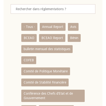
- Tous -
Annual Report
Avis
BCEAO
BCEAO Report
Bénin
bulletin mensuel des statistiques
COFEB
Comité de Politique Monétaire
Comité de Stabilité Financière
Conférence des Chefs d’Etat et de
Gouvernement