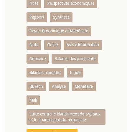
Note
Perspectives économiques
Rapport
Synthése
Revue Economique et Monétaire
Note
Guide
Avis d’information
Annuaire
Balance des paiements
Bilans et comptes
Etude
Bulletin
Analyse
Monétaire
Mali
Lutte contre le blanchiment de capitaux
et le financement du terrorisme