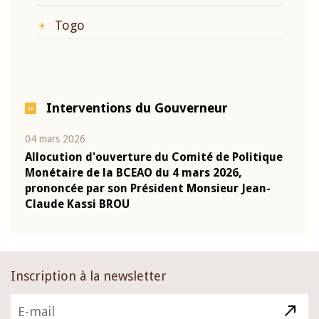
Togo
Interventions du Gouverneur
04 mars 2026
22 ju
que
Allocution d'ouverture du Comité de Politique
Mot 
Monétaire de la BCEAO du 4 mars 2026,
Kass
-
prononcée par son Président Monsieur Jean-
prés
Claude Kassi BROU
BCE
Inscription à la newsletter