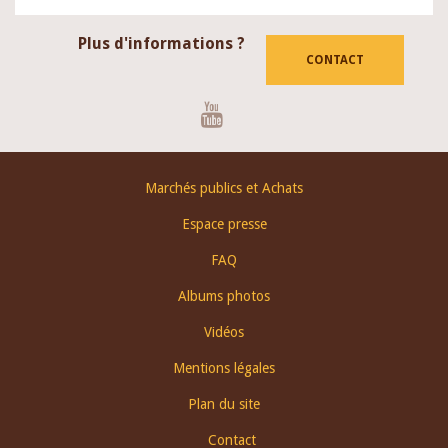
Plus d'informations ?
CONTACT
Youtube
Footer
Marchés publics et Achats
menu
Espace presse
FAQ
Albums photos
Vidéos
Mentions légales
Plan du site
Contact