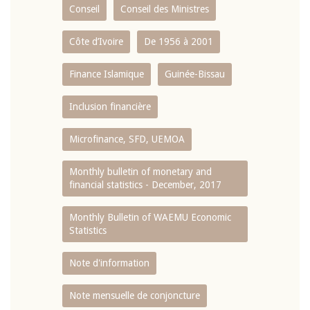
Conseil
Conseil des Ministres
Côte d’Ivoire
De 1956 à 2001
Finance Islamique
Guinée-Bissau
Inclusion financière
Microfinance, SFD, UEMOA
Monthly bulletin of monetary and
financial statistics - December, 2017
Monthly Bulletin of WAEMU Economic
Statistics
Note d'information
Note mensuelle de conjoncture