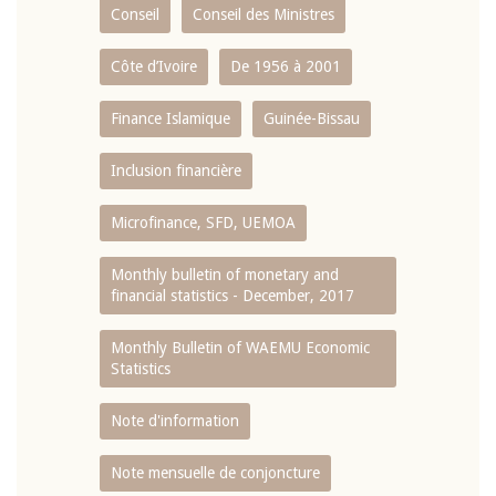
Conseil
Conseil des Ministres
Côte d’Ivoire
De 1956 à 2001
Finance Islamique
Guinée-Bissau
Inclusion financière
Microfinance, SFD, UEMOA
Monthly bulletin of monetary and
financial statistics - December, 2017
Monthly Bulletin of WAEMU Economic
Statistics
Note d'information
Note mensuelle de conjoncture