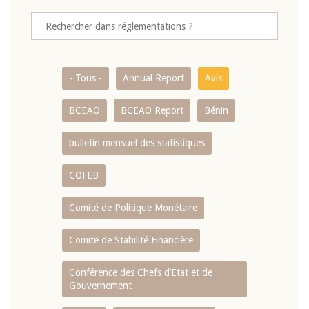
- Tous -
Annual Report
Avis
BCEAO
BCEAO Report
Bénin
bulletin mensuel des statistiques
COFEB
Comité de Politique Monétaire
Comité de Stabilité Financière
Conférence des Chefs d’Etat et de
Gouvernement