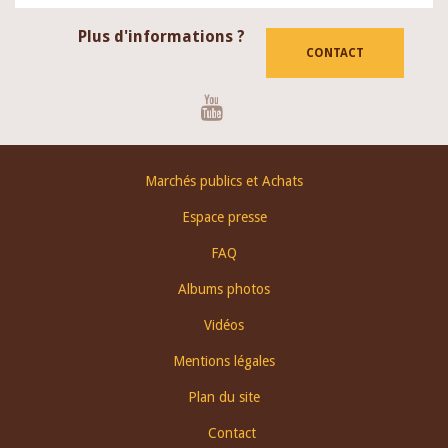
Plus d'informations ?
CONTACT
Youtube
Footer
Marchés publics et Achats
menu
Espace presse
FAQ
Albums photos
Vidéos
Mentions légales
Plan du site
Contact