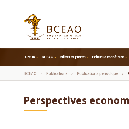
Skip
to
main
content
UMOA
BCEAO
Billets et pièces
Politique monétaire
Fil
BCEAO
Publications
Publications périodique
d'Ariane
Perspectives econom