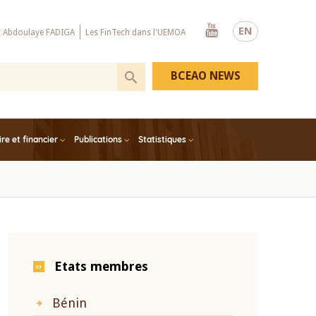
Youtube
EN
x Abdoulaye FADIGA
Les FinTech dans l'UEMOA
BCEAO NEWS
e et financier
Publications
Statistiques
Etats membres
Bénin