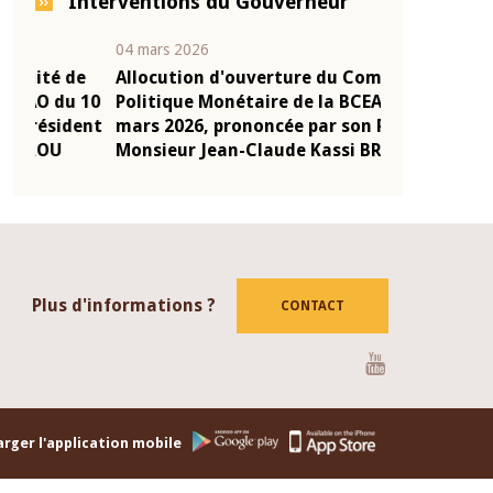
Interventions du Gouverneur
04 mars 2026
22 juillet 2026
e
Allocution d'ouverture du Comité de
Mot introduc
 10
Politique Monétaire de la BCEAO du 4
Claude Kassi
ent
mars 2026, prononcée par son Président
de présentat
Monsieur Jean-Claude Kassi BROU
de la BCEAO
Plus d'informations ?
CONTACT
Youtube
rger l'application mobile