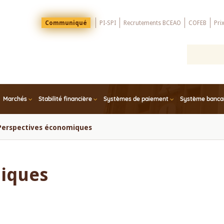
Menu
Communiqué
PI-SPI
Recrutements BCEAO
COFEB
Pri
Top
Marchés
Stabilité financière
Systèmes de paiement
Système bancair
Perspectives économiques
iques