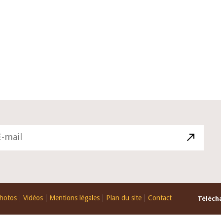
10 juin 2026
u Gouverneur Jean-
Allocution d'ouverture du Comité d
lors de la cérémonie
Politique Monétaire de la BCEAO du
 rapport annuel 2025
juin 2026, prononcée par son Présid
Monsieur Jean-Claude Kassi BROU
hotos
Vidéos
Mentions légales
Plan du site
Contact
Télécha