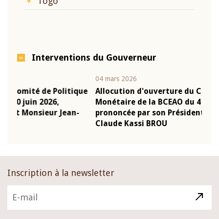
Togo
Interventions du Gouverneur
04 mars 2026
22 ju
que
Allocution d'ouverture du Comité de Politique
Mot
Monétaire de la BCEAO du 4 mars 2026,
Kas
-
prononcée par son Président Monsieur Jean-
pré
Claude Kassi BROU
BCE
Inscription à la newsletter