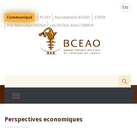
Skip
EN
to
main
Menu
Communiqué
PI-SPI
Recrutements BCEAO
COFEB
Top
content
Prix Abdoulaye FADIGA
Les FinTech dans l'UEMOA
Perspectives economiques