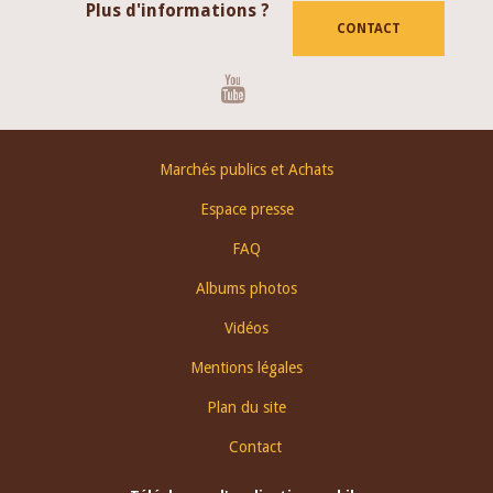
Plus d'informations ?
CONTACT
Youtube
Footer
Marchés publics et Achats
menu
Espace presse
FAQ
Albums photos
Vidéos
Mentions légales
Plan du site
Contact