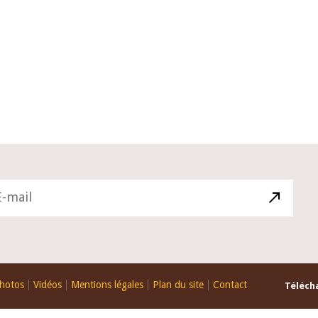
10 juin 2026
du Gouverneur Jean-
Allocution d'ouverture du Comité 
 lors de la cérémonie
Politique Monétaire de la BCEAO d
u rapport annuel 2025
juin 2026, prononcée par son Prési
Monsieur Jean-Claude Kassi BROU
hotos
Vidéos
Mentions légales
Plan du site
Contact
Télécha