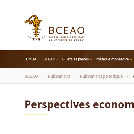
Skip
to
main
content
UMOA
BCEAO
Billets et pièces
Politique monétaire
Fil
BCEAO
Publications
Publications périodique
d'Ariane
Perspectives econom