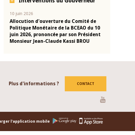
Interventions du Gouverneur
04 mars 2026
22 juillet 2026
de
Allocution d'ouverture du Comité de
Mot introdu
u 10
Politique Monétaire de la BCEAO du 4
Claude Kass
dent
mars 2026, prononcée par son Président
de présenta
Monsieur Jean-Claude Kassi BROU
de la BCEAO
Plus d'informations ?
CONTACT
Youtube
rger l'application mobile