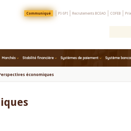
Menu
Communiqué
PI-SPI
Recrutements BCEAO
COFEB
Pri
Top
Marchés
Stabilité financière
Systèmes de paiement
Système bancair
Perspectives économiques
iques