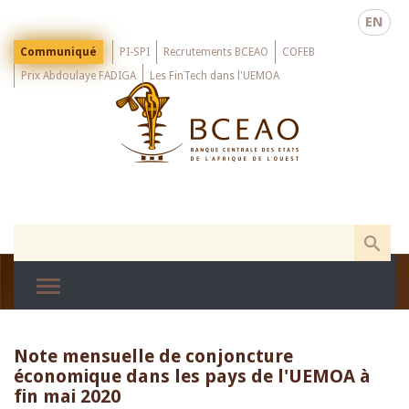
Skip
EN
to
main
Menu
Communiqué
PI-SPI
Recrutements BCEAO
COFEB
Top
content
Prix Abdoulaye FADIGA
Les FinTech dans l'UEMOA
Note mensuelle de conjoncture
économique dans les pays de l'UEMOA à
fin mai 2020