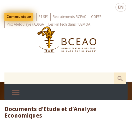
Skip
EN
to
main
Menu
Communiqué
PI-SPI
Recrutements BCEAO
COFEB
Top
content
Prix Abdoulaye FADIGA
Les FinTech dans l'UEMOA
Documents d’Etude et d’Analyse
Economiques