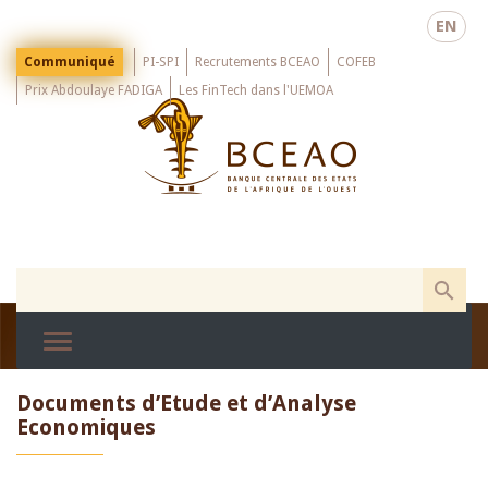
Skip
EN
to
main
Menu
Communiqué
PI-SPI
Recrutements BCEAO
COFEB
Top
content
Prix Abdoulaye FADIGA
Les FinTech dans l'UEMOA
Documents d’Etude et d’Analyse
Economiques