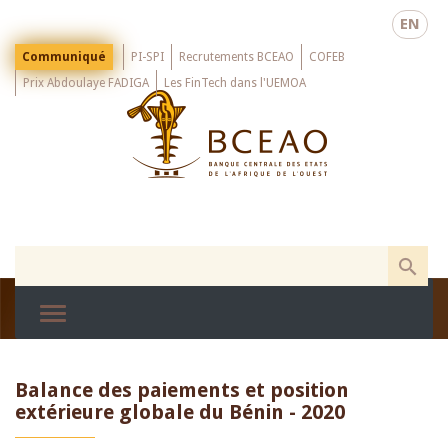
Skip
EN
to
main
Menu
Communiqué
PI-SPI
Recrutements BCEAO
COFEB
Top
content
Prix Abdoulaye FADIGA
Les FinTech dans l'UEMOA
Balance des paiements et position
extérieure globale du Bénin - 2020