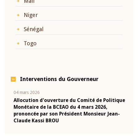
Mali
Niger
Sénégal
Togo
Interventions du Gouverneur
04 mars 2026
22 ju
que
Allocution d'ouverture du Comité de Politique
Mot 
Monétaire de la BCEAO du 4 mars 2026,
Kass
-
prononcée par son Président Monsieur Jean-
prés
Claude Kassi BROU
BCE