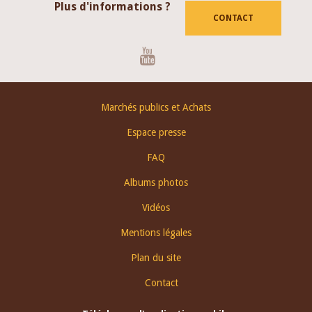
Plus d'informations ?
CONTACT
Youtube
Footer
Marchés publics et Achats
menu
Espace presse
FAQ
Albums photos
Vidéos
Mentions légales
Plan du site
Contact