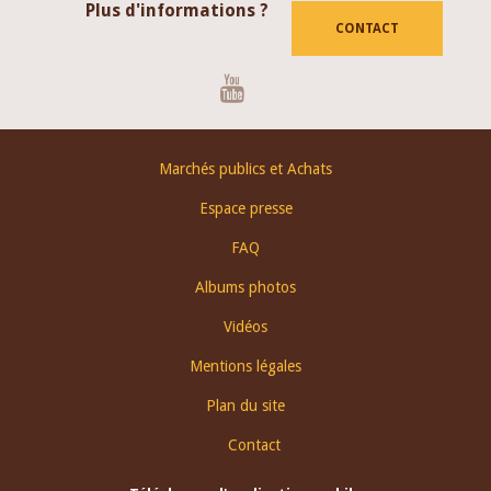
Plus d'informations ?
CONTACT
Youtube
Footer
Marchés publics et Achats
menu
Espace presse
FAQ
Albums photos
Vidéos
Mentions légales
Plan du site
Contact