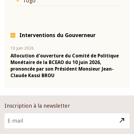
Togo
Interventions du Gouverneur
10 juin 2026
04 m
e
Allocution d'ouverture du Comité de Politique
Allo
Monétaire de la BCEAO du 10 juin 2026,
Moné
prononcée par son Président Monsieur Jean-
pron
Claude Kassi BROU
Clau
Inscription à la newsletter