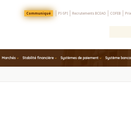
Menu
Communiqué
PI-SPI
Recrutements BCEAO
COFEB
Pri
Top
Marchés
Stabilité financière
Systèmes de paiement
Système bancair