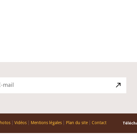
10 juin 2026
du Gouverneur Jean-
Allocution d'ouverture du Comité 
 lors de la cérémonie
Politique Monétaire de la BCEAO d
u rapport annuel 2025
juin 2026, prononcée par son Prési
Monsieur Jean-Claude Kassi BROU
hotos
Vidéos
Mentions légales
Plan du site
Contact
Télécha