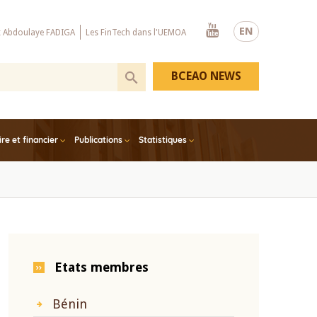
Youtube
EN
x Abdoulaye FADIGA
Les FinTech dans l'UEMOA
BCEAO NEWS
e et financier
Publications
Statistiques
Etats membres
Bénin