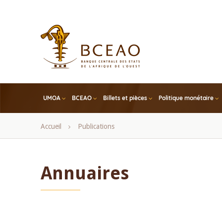
Skip
to
main
content
UMOA
BCEAO
Billets et pièces
Politique monétaire
Fil
Accueil
Publications
d'Ariane
Annuaires