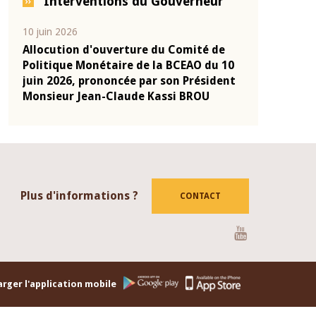
Interventions du Gouverneur
04 mars 2026
22 juillet 2026
de
Allocution d'ouverture du Comité de
Mot introdu
u 10
Politique Monétaire de la BCEAO du 4
Claude Kass
dent
mars 2026, prononcée par son Président
de présenta
Monsieur Jean-Claude Kassi BROU
de la BCEAO
Plus d'informations ?
CONTACT
Youtube
rger l'application mobile