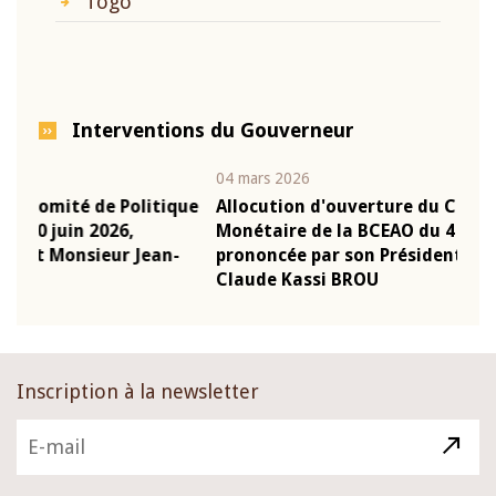
Togo
Interventions du Gouverneur
04 mars 2026
22 ju
que
Allocution d'ouverture du Comité de Politique
Mot
Monétaire de la BCEAO du 4 mars 2026,
Kas
-
prononcée par son Président Monsieur Jean-
pré
Claude Kassi BROU
BCE
Inscription à la newsletter