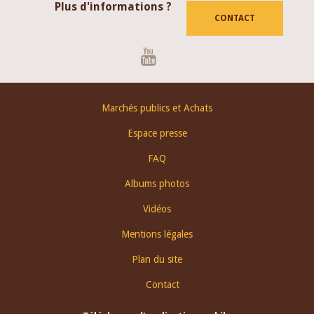
Plus d'informations ?
CONTACT
Youtube
Footer
Marchés publics et Achats
menu
Espace presse
FAQ
Albums photos
Vidéos
Mentions légales
Plan du site
Contact