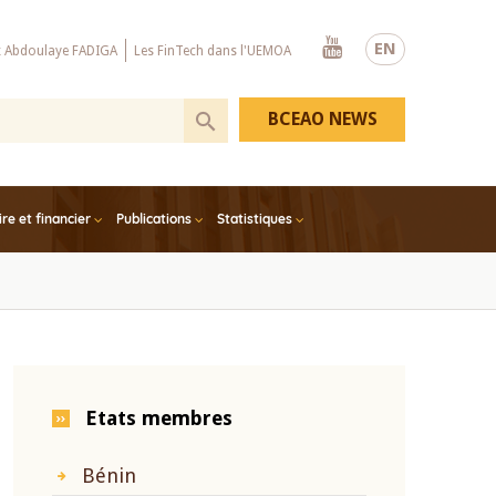
Youtube
EN
x Abdoulaye FADIGA
Les FinTech dans l'UEMOA
BCEAO NEWS
e et financier
Publications
Statistiques
Etats membres
Bénin