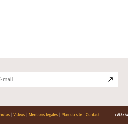
10 juin 2026
u Gouverneur Jean-
Allocution d'ouverture du Comité 
 lors de la cérémonie
Politique Monétaire de la BCEAO du
u rapport annuel 2025
juin 2026, prononcée par son Présid
Monsieur Jean-Claude Kassi BROU
hotos
Vidéos
Mentions légales
Plan du site
Contact
Télécha