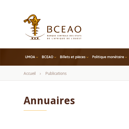
Skip
to
main
content
UMOA
BCEAO
Billets et pièces
Politique monétaire
Fil
Accueil
Publications
d'Ariane
Annuaires