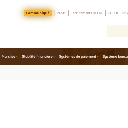
Menu
Communiqué
PI-SPI
Recrutements BCEAO
COFEB
Pri
Top
Marchés
Stabilité financière
Systèmes de paiement
Système bancair