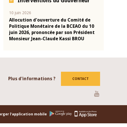
Interventions du Gouverneur
04 mars 2026
22 juillet 2026
de
Allocution d'ouverture du Comité de
Mot introdu
 10
Politique Monétaire de la BCEAO du 4
Claude Kassi
ent
mars 2026, prononcée par son Président
de présentat
Monsieur Jean-Claude Kassi BROU
de la BCEAO
Plus d'informations ?
CONTACT
Youtube
rger l'application mobile