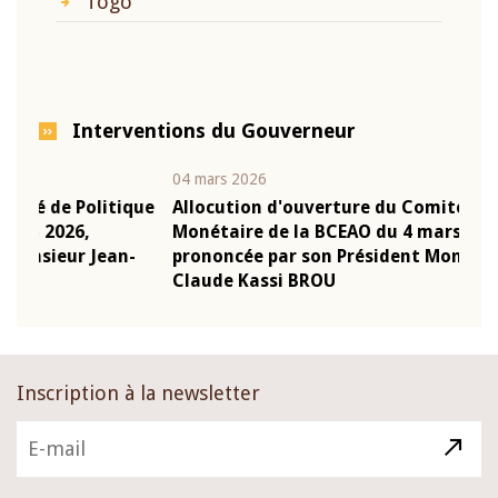
Togo
Interventions du Gouverneur
04 mars 2026
22 ju
que
Allocution d'ouverture du Comité de Politique
Mot 
Monétaire de la BCEAO du 4 mars 2026,
Kass
-
prononcée par son Président Monsieur Jean-
prés
Claude Kassi BROU
BCE
Inscription à la newsletter