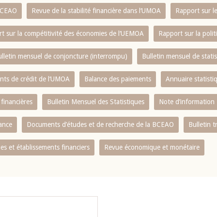
 BCEAO
Revue de la stabilité financière dans l‘UMOA
Rapport sur l
t sur la compétitivité des économies de l‘UEMOA
Rapport sur la poli
lletin mensuel de conjoncture (interrompu)
Bulletin mensuel de stat
ents de crédit de l‘UMOA
Balance des paiements
Annuaire statisti
 financières
Bulletin Mensuel des Statistiques
Note d’information
nance
Documents d’études et de recherche de la BCEAO
Bulletin t
s et établissements financiers
Revue économique et monétaire