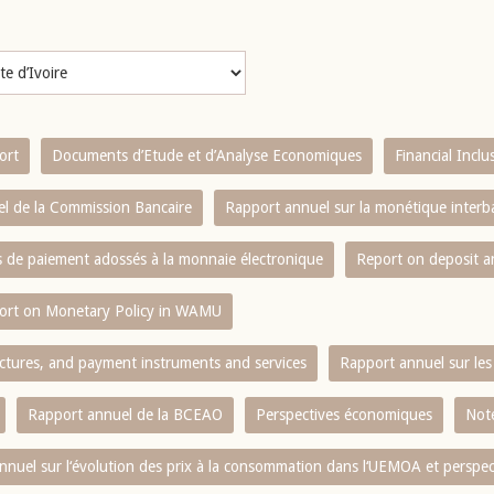
ort
Documents d’Etude et d’Analyse Economiques
Financial Incl
l de la Commission Bancaire
Rapport annuel sur la monétique inter
es de paiement adossés à la monnaie électronique
Report on deposit 
ort on Monetary Policy in WAMU
ctures, and payment instruments and services
Rapport annuel sur les 
Rapport annuel de la BCEAO
Perspectives économiques
Note
nnuel sur l‘évolution des prix à la consommation dans l‘UEMOA et perspec