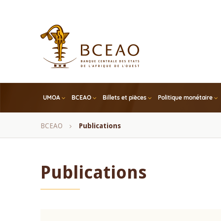
Skip
to
main
content
UMOA
BCEAO
Billets et pièces
Politique monétaire
Fil
BCEAO
Publications
d'Ariane
Publications