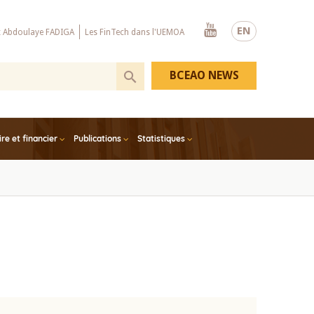
Youtube
EN
x Abdoulaye FADIGA
Les FinTech dans l'UEMOA
BCEAO NEWS
e et financier
Publications
Statistiques