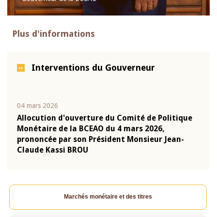
Plus d'informations
Interventions du Gouverneur
04 mars 2026
22 ju
que
Allocution d'ouverture du Comité de Politique
Mot 
Monétaire de la BCEAO du 4 mars 2026,
Kass
-
prononcée par son Président Monsieur Jean-
prés
Claude Kassi BROU
BCE
Marchés monétaire et des titres