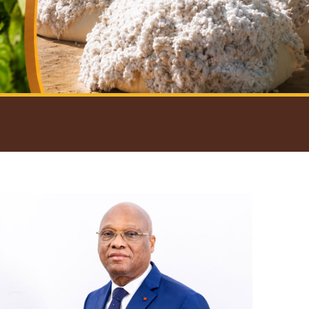
introductif du Gouverneur
Open
configuration
options