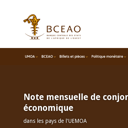
Skip
to
main
content
UMOA
BCEAO
Billets et pièces
Politique monétaire
Note mensuelle de conjo
économique
dans les pays de l'UEMOA