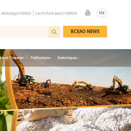
Youtube
EN
x Abdoulaye FADIGA
Les FinTech dans l'UEMOA
BCEAO NEWS
e et financier
Publications
Statistiques