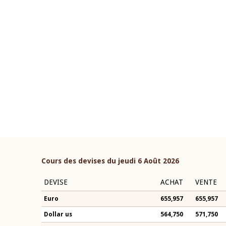
22 juillet 2026
ouverture du Comité de
Mot introductif du Gouvern
étaire de la BCEAO du 4 mars
Claude Kassi BROU lors de l
ée par son Président
présentation du rapport ann
n-Claude Kassi BROU
BCEAO
Cours des devises du jeudi 6 Août 2026
DEVISE
ACHAT
VENTE
Euro
655,957
655,957
Dollar us
564,750
571,750