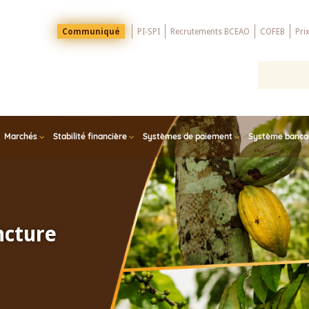
Menu
Communiqué
PI-SPI
Recrutements BCEAO
COFEB
Pri
Top
Marchés
Stabilité financière
Systèmes de paiement
Système bancair
ncture