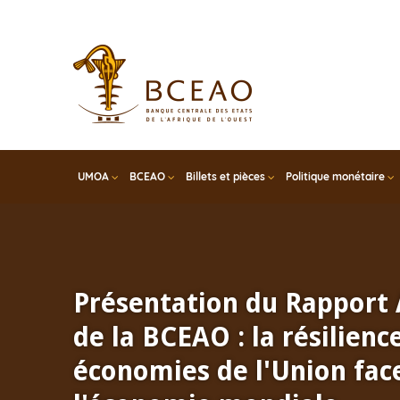
Skip
to
main
content
UMOA
BCEAO
Billets et pièces
Politique monétaire
Présentation du Rapport
de la BCEAO : la résilienc
économies de l'Union face