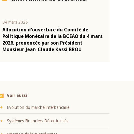
04 mars 2026
22 juillet 2026
Allocution d'ouverture du Comité de
Mot introduc
n
Politique Monétaire de la BCEAO du 4 mars
Claude Kassi
2026, prononcée par son Président
présentation
Monsieur Jean-Claude Kassi BROU
BCEAO
Voir aussi
Evolution du marché interbancaire
Systèmes Financiers Décentralisés