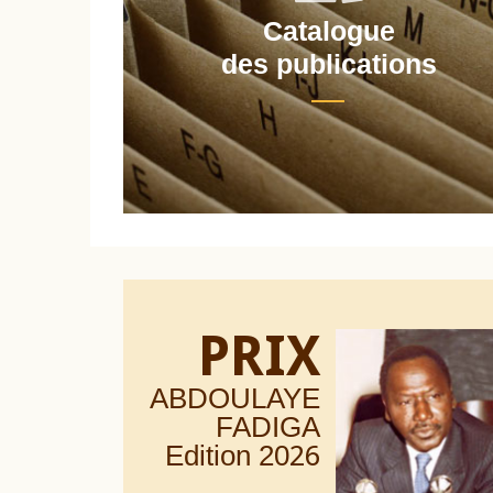
Catalogue
nt
des publications
PRIX
ABDOULAYE
FADIGA
Edition 20
26