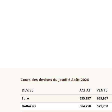
22 juillet 2026
ouverture du Comité de
Mot introductif du Gouvern
étaire de la BCEAO du 4 mars
Claude Kassi BROU lors de l
ée par son Président
présentation du rapport ann
n-Claude Kassi BROU
BCEAO
Cours des devises du jeudi 6 Août 2026
DEVISE
ACHAT
VENTE
Euro
655,957
655,957
Dollar us
564,750
571,750