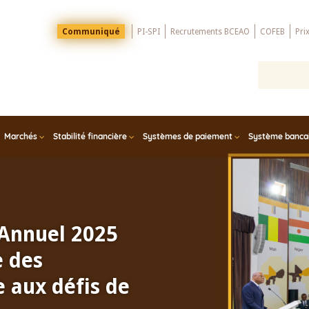
Menu
Communiqué
PI-SPI
Recrutements BCEAO
COFEB
Pri
Top
Marchés
Stabilité financière
Systèmes de paiement
Système bancair
 Annuel 2025
e des
 aux défis de