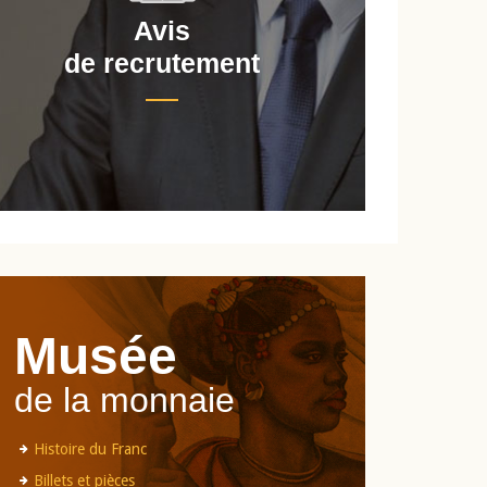
Avis
de recrutement
d
Musée
de la monnaie
Histoire du Franc
Billets et pièces