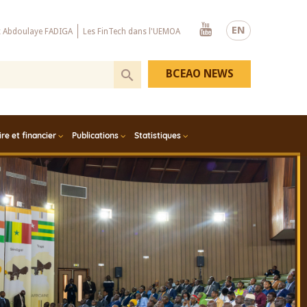
Youtube
EN
x Abdoulaye FADIGA
Les FinTech dans l'UEMOA
BCEAO NEWS
e et financier
Publications
Statistiques