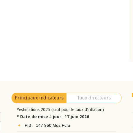
10 juin 2026
eur Jean-
Allocution d'ouverture du Comité de
a cérémonie de
Politique Monétaire de la BCEAO du 10 jui
uel 2025 de la
2026, prononcée par son Président
Monsieur Jean-Claude Kassi BROU
Principaux indicateurs
Taux directeurs
*estimations 2025 (sauf pour le taux d’inflation)
* Date de mise à jour : 17 juin 2026
PIB : 147 960 Mds Fcfa