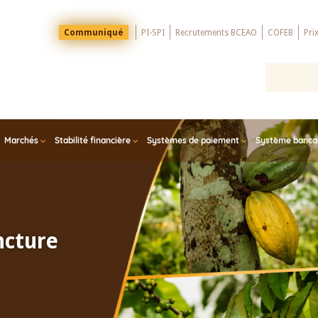
Menu
Communiqué
PI-SPI
Recrutements BCEAO
COFEB
Pri
Top
Marchés
Stabilité financière
Systèmes de paiement
Système bancair
ncture