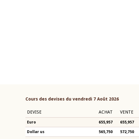
22 juillet 2026
ouverture du Comité de
Mot introductif du Gouvern
étaire de la BCEAO du 4 mars
Claude Kassi BROU lors de l
ée par son Président
présentation du rapport ann
n-Claude Kassi BROU
BCEAO
Cours des devises du vendredi 7 Août 2026
DEVISE
ACHAT
VENTE
Euro
655,957
655,957
Dollar us
565,750
572,750