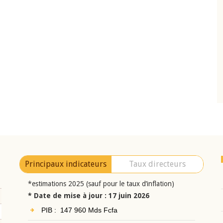
10 juin 2026
eur Jean-
Allocution d'ouverture du Comité de
a cérémonie de
Politique Monétaire de la BCEAO du 10 jui
uel 2025 de la
2026, prononcée par son Président
Monsieur Jean-Claude Kassi BROU
Principaux indicateurs
Taux directeurs
*estimations 2025 (sauf pour le taux d’inflation)
* Date de mise à jour : 17 juin 2026
PIB : 147 960 Mds Fcfa