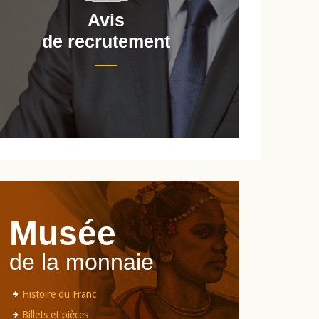
Avis
de recrutement
d
Musée
de la monnaie
Histoire du Franc
Billets et pièces