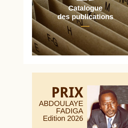
Catalogue
nt
des publications
PRIX
ABDOULAYE
FADIGA
Edition 20
26