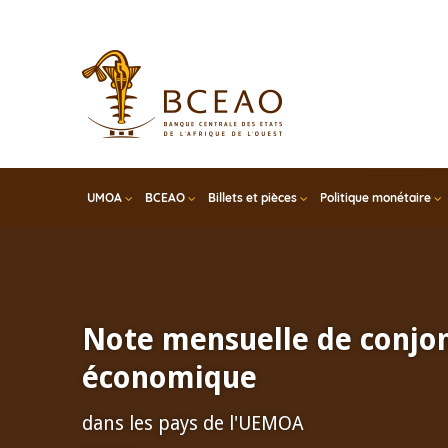
Skip
to
main
content
UMOA
BCEAO
Billets et pièces
Politique monétaire
Note mensuelle de conjo
économique
dans les pays de l'UEMOA