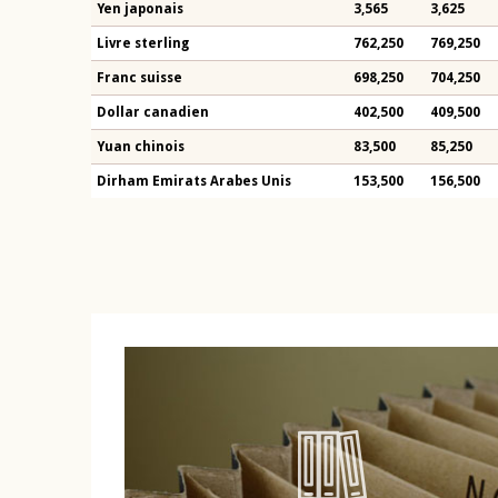
Yen japonais
3,565
3,625
Livre sterling
762,250
769,250
Franc suisse
698,250
704,250
Dollar canadien
402,500
409,500
Yuan chinois
83,500
85,250
Dirham Emirats Arabes Unis
153,500
156,500