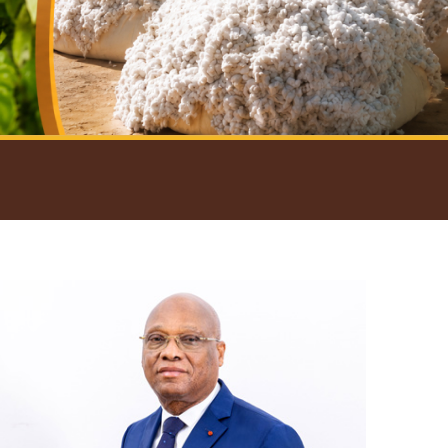
introductif du Gouverneur
Open
configuration
options