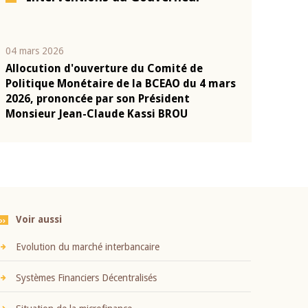
04 mars 2026
22 juillet 2026
Allocution d'ouverture du Comité de
Mot introduc
n
Politique Monétaire de la BCEAO du 4 mars
Claude Kassi
2026, prononcée par son Président
présentation
Monsieur Jean-Claude Kassi BROU
BCEAO
Voir aussi
Evolution du marché interbancaire
Systèmes Financiers Décentralisés