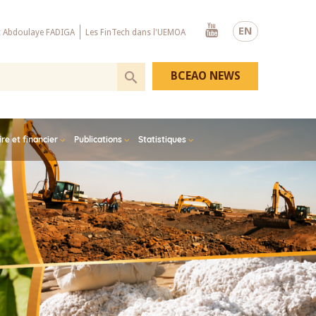
Youtube
EN
x Abdoulaye FADIGA
Les FinTech dans l'UEMOA
BCEAO NEWS
e et financier
Publications
Statistiques