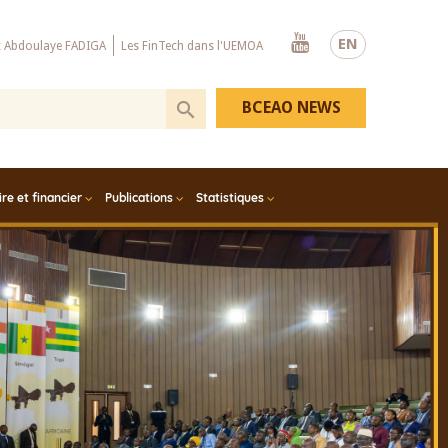
Youtube
EN
x Abdoulaye FADIGA
Les FinTech dans l'UEMOA
BCEAO NEWS
e et financier
Publications
Statistiques