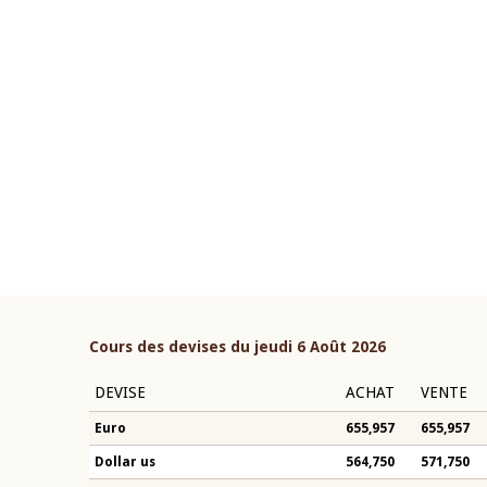
22 juillet 2026
ouverture du Comité de
Mot introductif du Gouvern
étaire de la BCEAO du 4 mars
Claude Kassi BROU lors de l
ée par son Président
présentation du rapport ann
n-Claude Kassi BROU
BCEAO
Cours des devises du jeudi 6 Août 2026
DEVISE
ACHAT
VENTE
Euro
655,957
655,957
Dollar us
564,750
571,750