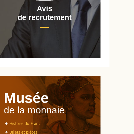
Avis
de recrutement
d
Musée
de la monnaie
Histoire du Franc
Billets et pièces