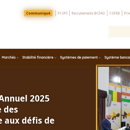
Menu
Communiqué
PI-SPI
Recrutements BCEAO
COFEB
Pri
Top
Marchés
Stabilité financière
Systèmes de paiement
Système bancair
 Annuel 2025
e des
 aux défis de