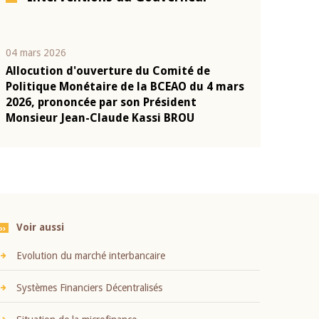
04 mars 2026
22 juillet 2026
Allocution d'ouverture du Comité de
Mot introduc
n
Politique Monétaire de la BCEAO du 4 mars
Claude Kassi
2026, prononcée par son Président
présentation
Monsieur Jean-Claude Kassi BROU
BCEAO
Voir aussi
Evolution du marché interbancaire
Systèmes Financiers Décentralisés