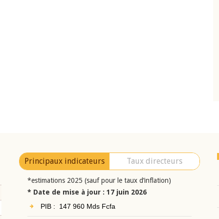
10 juin 2026
eur Jean-
Allocution d'ouverture du Comité de
a cérémonie de
Politique Monétaire de la BCEAO du 10 jui
uel 2025 de la
2026, prononcée par son Président
Monsieur Jean-Claude Kassi BROU
Principaux indicateurs
Taux directeurs
*estimations 2025 (sauf pour le taux d’inflation)
* Date de mise à jour : 17 juin 2026
PIB : 147 960 Mds Fcfa