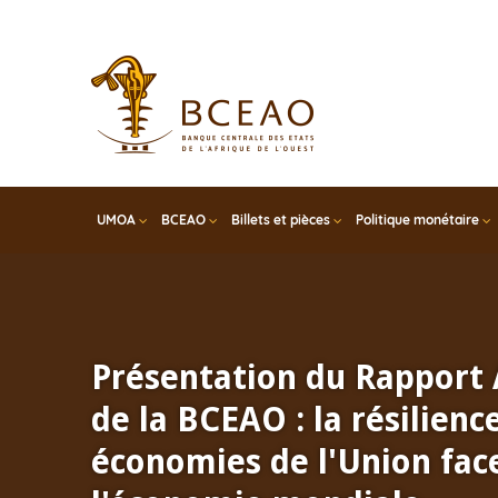
Skip
to
main
content
UMOA
BCEAO
Billets et pièces
Politique monétaire
Présentation du Rapport
de la BCEAO : la résilienc
économies de l'Union face