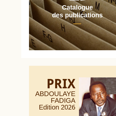
Catalogue
nt
des publications
PRIX
ABDOULAYE
FADIGA
Edition 20
26