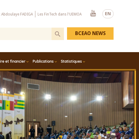
Youtube
EN
x Abdoulaye FADIGA
Les FinTech dans l'UEMOA
BCEAO NEWS
e et financier
Publications
Statistiques