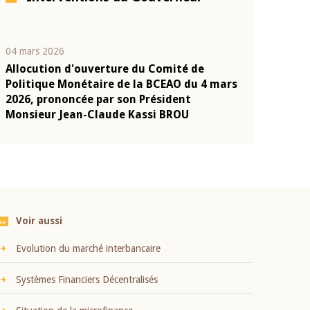
04 mars 2026
22 juillet 2026
Allocution d'ouverture du Comité de
Mot introduc
n
Politique Monétaire de la BCEAO du 4 mars
Claude Kassi
2026, prononcée par son Président
présentation
Monsieur Jean-Claude Kassi BROU
BCEAO
Voir aussi
Evolution du marché interbancaire
Systèmes Financiers Décentralisés