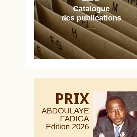
Catalogue
nt
des publications
PRIX
ABDOULAYE
FADIGA
Edition 20
26