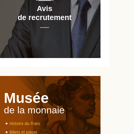
Avis
de recrutement
d
Musée
de la monnaie
Histoire du Franc
Billets et pièces