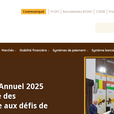
Menu
Communiqué
PI-SPI
Recrutements BCEAO
COFEB
Pri
Top
Marchés
Stabilité financière
Systèmes de paiement
Système bancair
 Annuel 2025
e des
 aux défis de