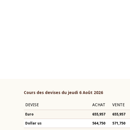
22 juillet 2026
ouverture du Comité de
Mot introductif du Gouvern
étaire de la BCEAO du 4 mars
Claude Kassi BROU lors de l
ée par son Président
présentation du rapport ann
n-Claude Kassi BROU
BCEAO
Cours des devises du jeudi 6 Août 2026
DEVISE
ACHAT
VENTE
Euro
655,957
655,957
Dollar us
564,750
571,750