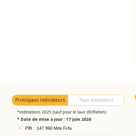
10 juin 2026
eur Jean-
Allocution d'ouverture du Comité de
a cérémonie de
Politique Monétaire de la BCEAO du 10 jui
uel 2025 de la
2026, prononcée par son Président
Monsieur Jean-Claude Kassi BROU
Principaux indicateurs
Taux directeurs
*estimations 2025 (sauf pour le taux d’inflation)
* Date de mise à jour : 17 juin 2026
PIB : 147 960 Mds Fcfa