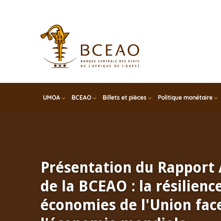
Skip
to
main
content
UMOA
BCEAO
Billets et pièces
Politique monétaire
Présentation du Rapport
de la BCEAO : la résilienc
économies de l'Union face