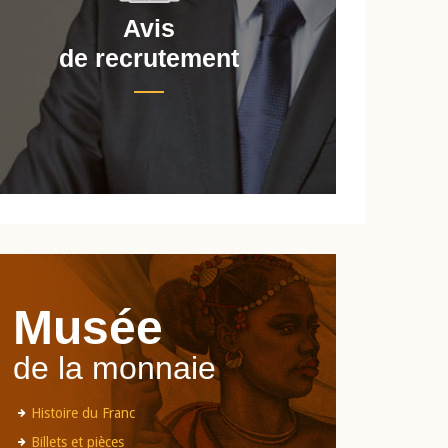
Avis
de recrutement
d
Musée
de la monnaie
Histoire du Franc
Billets et pièces