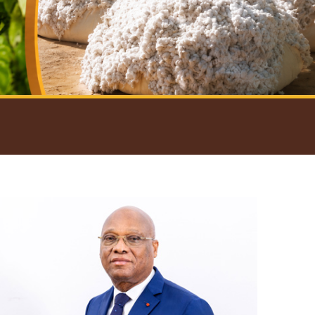
introductif du Gouverneur
Open
configuration
options