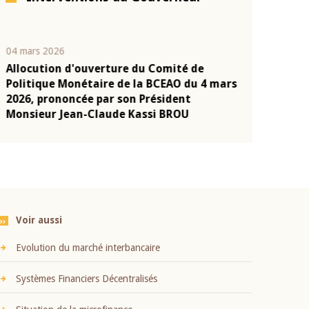
04 mars 2026
22 juillet 2026
Allocution d'ouverture du Comité de
Mot introduc
n
Politique Monétaire de la BCEAO du 4 mars
Claude Kassi
2026, prononcée par son Président
présentation
Monsieur Jean-Claude Kassi BROU
BCEAO
Voir aussi
Evolution du marché interbancaire
Systèmes Financiers Décentralisés