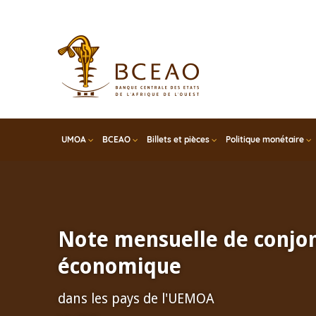
Skip
to
main
content
UMOA
BCEAO
Billets et pièces
Politique monétaire
Note mensuelle de conjo
économique
dans les pays de l'UEMOA