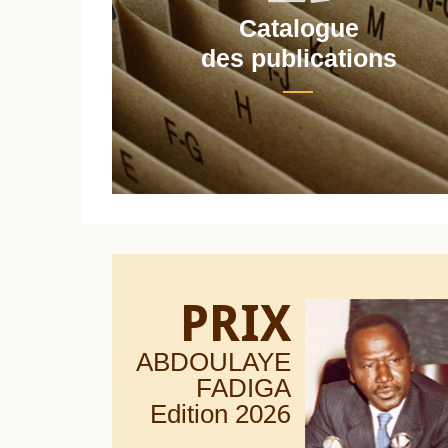
Catalogue
nt
des publications
PRIX
ABDOULAYE
FADIGA
Edition 20
26