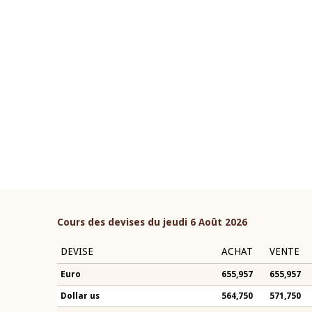
22 juillet 2026
ouverture du Comité de
Mot introductif du Gouvern
étaire de la BCEAO du 4 mars
Claude Kassi BROU lors de l
ée par son Président
présentation du rapport ann
n-Claude Kassi BROU
BCEAO
Cours des devises du jeudi 6 Août 2026
DEVISE
ACHAT
VENTE
Euro
655,957
655,957
Dollar us
564,750
571,750