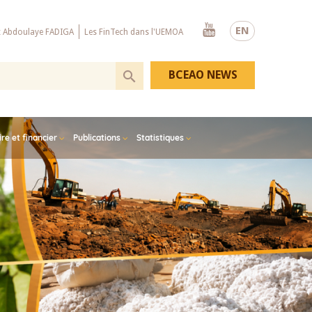
Youtube
EN
x Abdoulaye FADIGA
Les FinTech dans l'UEMOA
BCEAO NEWS
e et financier
Publications
Statistiques