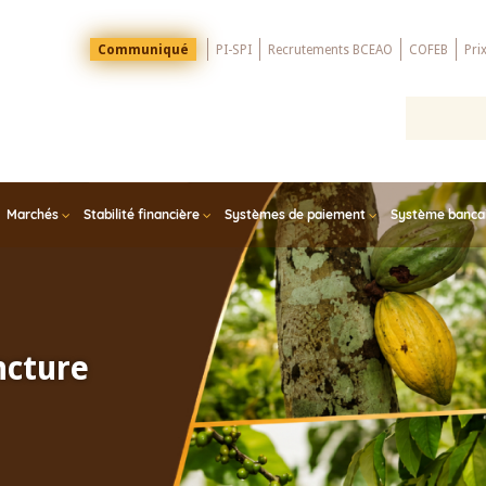
Menu
Communiqué
PI-SPI
Recrutements BCEAO
COFEB
Pri
Top
Marchés
Stabilité financière
Systèmes de paiement
Système bancair
ncture