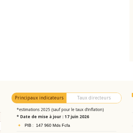
10 juin 2026
eur Jean-
Allocution d'ouverture du Comité de
a cérémonie de
Politique Monétaire de la BCEAO du 10 jui
uel 2025 de la
2026, prononcée par son Président
Monsieur Jean-Claude Kassi BROU
Principaux indicateurs
Taux directeurs
*estimations 2025 (sauf pour le taux d’inflation)
* Date de mise à jour : 17 juin 2026
PIB : 147 960 Mds Fcfa