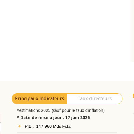
10 juin 2026
eur Jean-
Allocution d'ouverture du Comité de
a cérémonie de
Politique Monétaire de la BCEAO du 10 jui
uel 2025 de la
2026, prononcée par son Président
Monsieur Jean-Claude Kassi BROU
Principaux indicateurs
Taux directeurs
*estimations 2025 (sauf pour le taux d’inflation)
* Date de mise à jour : 17 juin 2026
PIB : 147 960 Mds Fcfa