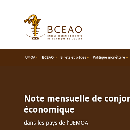
Skip
to
main
content
UMOA
BCEAO
Billets et pièces
Politique monétaire
Note mensuelle de conjo
économique
dans les pays de l'UEMOA