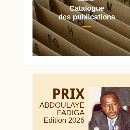
Catalogue
nt
des publications
PRIX
ABDOULAYE
FADIGA
Edition 20
26