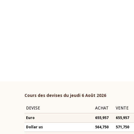
22 juillet 2026
ouverture du Comité de
Mot introductif du Gouvern
étaire de la BCEAO du 4 mars
Claude Kassi BROU lors de l
ée par son Président
présentation du rapport ann
n-Claude Kassi BROU
BCEAO
Cours des devises du jeudi 6 Août 2026
DEVISE
ACHAT
VENTE
Euro
655,957
655,957
Dollar us
564,750
571,750