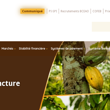
Menu
Communiqué
PI-SPI
Recrutements BCEAO
COFEB
Pri
Top
Marchés
Stabilité financière
Systèmes de paiement
Système bancair
ncture