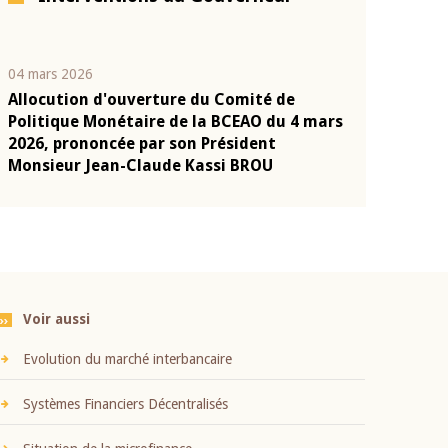
04 mars 2026
22 juillet 2026
Allocution d'ouverture du Comité de
Mot introduc
n
Politique Monétaire de la BCEAO du 4 mars
Claude Kassi
2026, prononcée par son Président
présentation
Monsieur Jean-Claude Kassi BROU
BCEAO
Voir aussi
Evolution du marché interbancaire
Systèmes Financiers Décentralisés