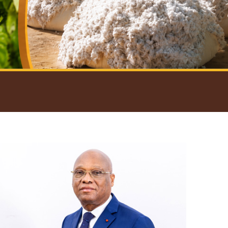
introductif du Gouverneur
Open
configuration
options