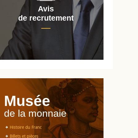
Avis
de recrutement
d
Musée
de la monnaie
Histoire du Franc
Billets et pièces