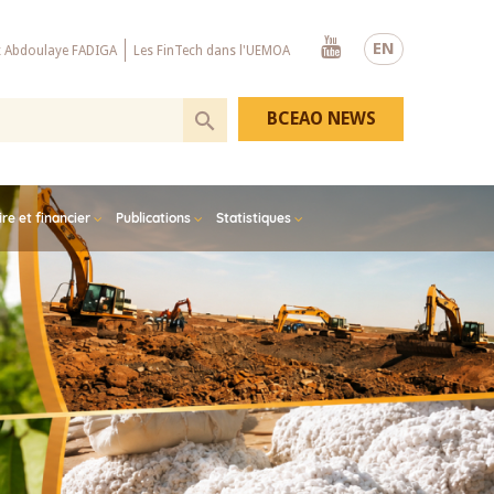
Youtube
EN
x Abdoulaye FADIGA
Les FinTech dans l'UEMOA
BCEAO NEWS
e et financier
Publications
Statistiques