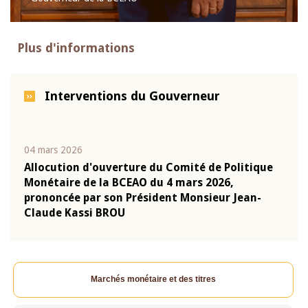
Plus d'informations
Interventions du Gouverneur
04 mars 2026
22 ju
que
Allocution d'ouverture du Comité de Politique
Mot 
Monétaire de la BCEAO du 4 mars 2026,
Kass
-
prononcée par son Président Monsieur Jean-
prés
Claude Kassi BROU
BCE
Marchés monétaire et des titres