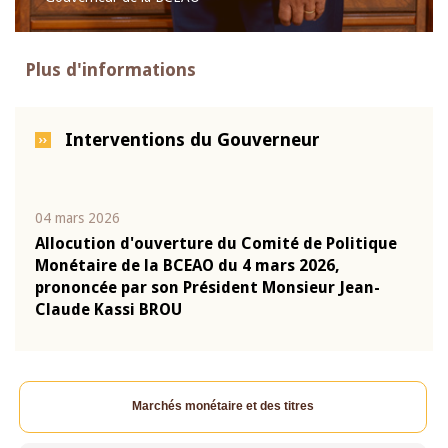
Plus d'informations
Interventions du Gouverneur
04 mars 2026
22 ju
que
Allocution d'ouverture du Comité de Politique
Mot 
Monétaire de la BCEAO du 4 mars 2026,
Kass
-
prononcée par son Président Monsieur Jean-
prés
Claude Kassi BROU
BCE
Marchés monétaire et des titres