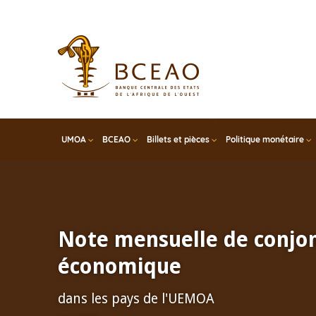
Skip
to
main
content
UMOA
BCEAO
Billets et pièces
Politique monétaire
Note mensuelle de conjo
économique
dans les pays de l'UEMOA