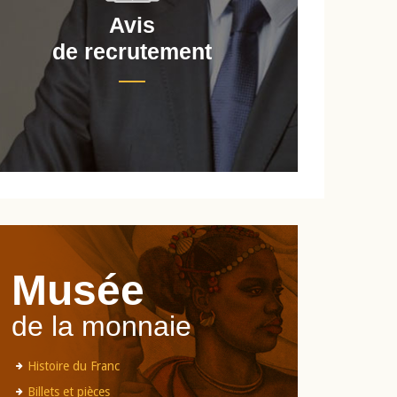
Avis
de recrutement
d
Musée
de la monnaie
Histoire du Franc
Billets et pièces