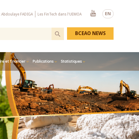
Youtube
EN
x Abdoulaye FADIGA
Les FinTech dans l'UEMOA
BCEAO NEWS
e et financier
Publications
Statistiques