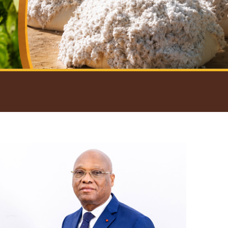
introductif du Gouverneur
Open
configuration
options