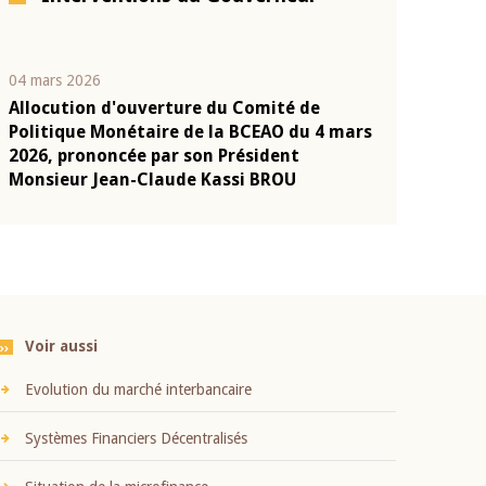
04 mars 2026
22 juillet 2026
Allocution d'ouverture du Comité de
Mot introduc
n
Politique Monétaire de la BCEAO du 4 mars
Claude Kassi
2026, prononcée par son Président
présentation
Monsieur Jean-Claude Kassi BROU
BCEAO
Voir aussi
Evolution du marché interbancaire
Systèmes Financiers Décentralisés