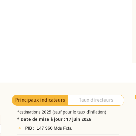
10 juin 2026
eur Jean-
Allocution d'ouverture du Comité de
a cérémonie de
Politique Monétaire de la BCEAO du 10 jui
uel 2025 de la
2026, prononcée par son Président
Monsieur Jean-Claude Kassi BROU
Principaux indicateurs
Taux directeurs
*estimations 2025 (sauf pour le taux d’inflation)
* Date de mise à jour : 17 juin 2026
PIB : 147 960 Mds Fcfa