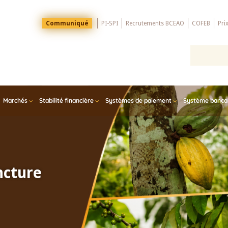
Menu
Communiqué
PI-SPI
Recrutements BCEAO
COFEB
Pri
Top
Marchés
Stabilité financière
Systèmes de paiement
Système bancair
ncture