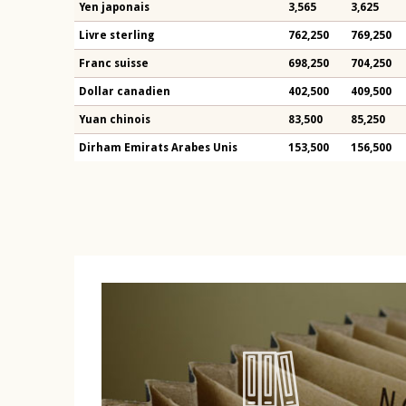
Yen japonais
3,565
3,625
Livre sterling
762,250
769,250
Franc suisse
698,250
704,250
Dollar canadien
402,500
409,500
Yuan chinois
83,500
85,250
Dirham Emirats Arabes Unis
153,500
156,500