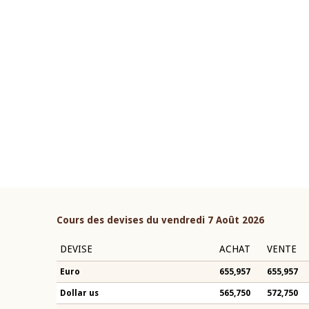
22 juillet 2026
ouverture du Comité de
Mot introductif du Gouvern
étaire de la BCEAO du 4 mars
Claude Kassi BROU lors de l
ée par son Président
présentation du rapport ann
n-Claude Kassi BROU
BCEAO
Cours des devises du vendredi 7 Août 2026
DEVISE
ACHAT
VENTE
Euro
655,957
655,957
Dollar us
565,750
572,750