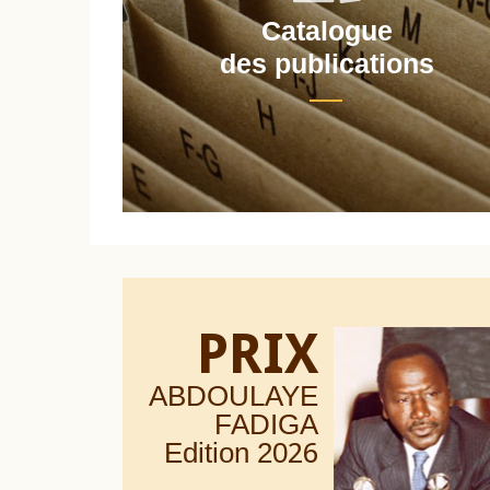
Catalogue
nt
des publications
PRIX
ABDOULAYE
FADIGA
Edition 20
26