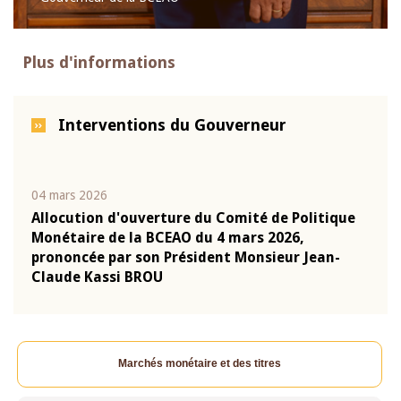
Plus d'informations
Interventions du Gouverneur
04 mars 2026
22 ju
que
Allocution d'ouverture du Comité de Politique
Mot 
Monétaire de la BCEAO du 4 mars 2026,
Kass
-
prononcée par son Président Monsieur Jean-
prés
Claude Kassi BROU
BCE
Marchés monétaire et des titres