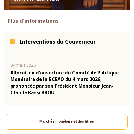
Plus d'informations
Interventions du Gouverneur
04 mars 2026
22 ju
que
Allocution d'ouverture du Comité de Politique
Mot 
Monétaire de la BCEAO du 4 mars 2026,
Kass
-
prononcée par son Président Monsieur Jean-
prés
Claude Kassi BROU
BCE
Marchés monétaire et des titres