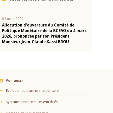
04 mars 2026
22 juillet 2026
Allocution d'ouverture du Comité de
Mot introduc
n
Politique Monétaire de la BCEAO du 4 mars
Claude Kassi
2026, prononcée par son Président
présentation
Monsieur Jean-Claude Kassi BROU
BCEAO
Voir aussi
Evolution du marché interbancaire
Systèmes Financiers Décentralisés