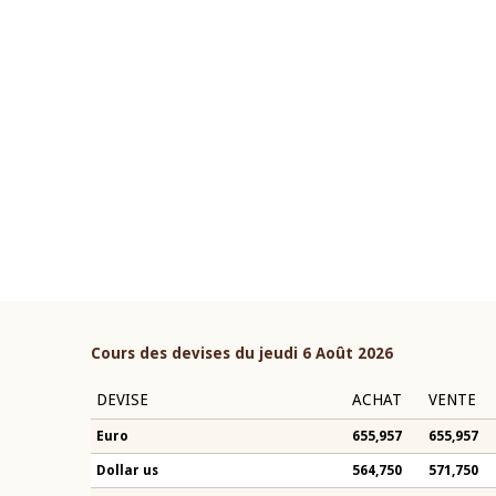
22 juillet 2026
ouverture du Comité de
Mot introductif du Gouvern
étaire de la BCEAO du 4 mars
Claude Kassi BROU lors de l
ée par son Président
présentation du rapport ann
n-Claude Kassi BROU
BCEAO
Cours des devises du jeudi 6 Août 2026
DEVISE
ACHAT
VENTE
Euro
655,957
655,957
Dollar us
564,750
571,750