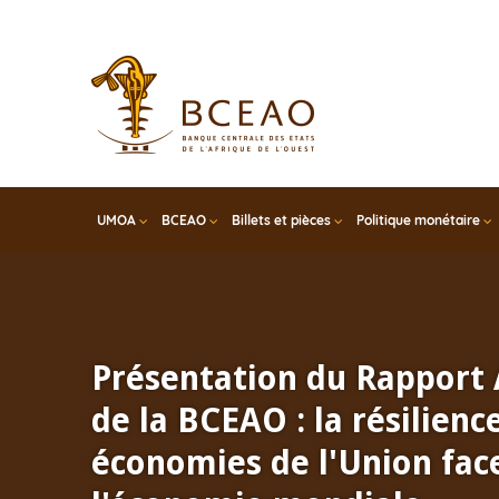
Skip
to
main
content
UMOA
BCEAO
Billets et pièces
Politique monétaire
Présentation du Rapport
de la BCEAO : la résilienc
économies de l'Union face