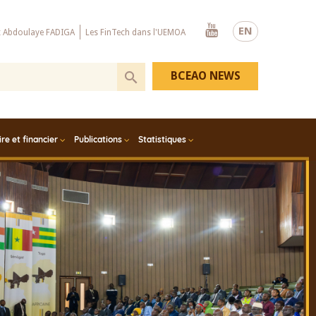
Youtube
EN
x Abdoulaye FADIGA
Les FinTech dans l'UEMOA
BCEAO NEWS
e et financier
Publications
Statistiques