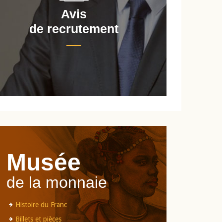
Avis
de recrutement
d
Musée
de la monnaie
Histoire du Franc
Billets et pièces