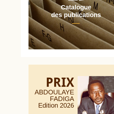
Catalogue
nt
des publications
PRIX
ABDOULAYE
FADIGA
Edition 20
26