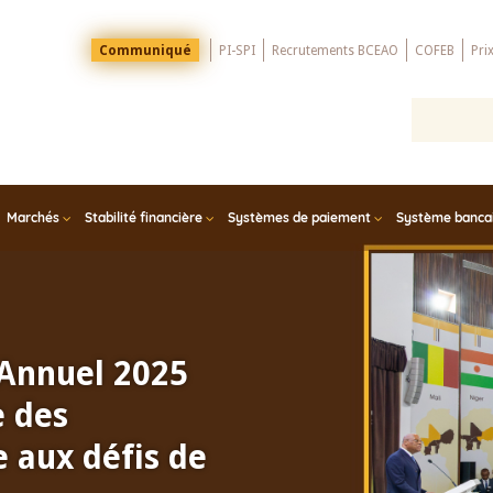
Menu
Communiqué
PI-SPI
Recrutements BCEAO
COFEB
Pri
Top
Marchés
Stabilité financière
Systèmes de paiement
Système bancair
 Annuel 2025
e des
 aux défis de