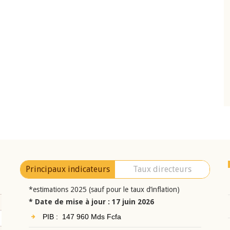
10 juin 2026
eur Jean-
Allocution d'ouverture du Comité de
a cérémonie de
Politique Monétaire de la BCEAO du 10 jui
uel 2025 de la
2026, prononcée par son Président
Monsieur Jean-Claude Kassi BROU
Principaux indicateurs
Taux directeurs
*estimations 2025 (sauf pour le taux d’inflation)
* Date de mise à jour : 17 juin 2026
PIB : 147 960 Mds Fcfa