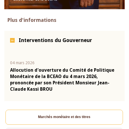
Plus d'informations
Interventions du Gouverneur
04 mars 2026
22 ju
que
Allocution d'ouverture du Comité de Politique
Mot 
Monétaire de la BCEAO du 4 mars 2026,
Kass
-
prononcée par son Président Monsieur Jean-
prés
Claude Kassi BROU
BCE
Marchés monétaire et des titres