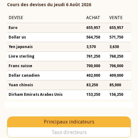
Cours des devises du jeudi 6 Août 2026
DEVISE
ACHAT
VENTE
Euro
655,957
655,957
Dollar us
564,750
571,750
Yen japonais
3,570
3,630
Livre sterling
761,250
768,250
Franc suisse
700,000
706,000
Dollar canadien
402,000
409,000
Yuan chinois
83,250
85,000
Dirham Emirats Arabes Unis
153,250
156,250
Principaux indicateurs
Taux directeurs