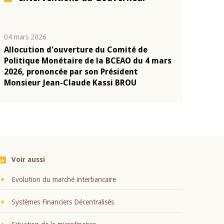
04 mars 2026
22 juillet 2026
Allocution d'ouverture du Comité de
Mot introduc
n
Politique Monétaire de la BCEAO du 4 mars
Claude Kassi
2026, prononcée par son Président
présentation
Monsieur Jean-Claude Kassi BROU
BCEAO
Voir aussi
Evolution du marché interbancaire
Systèmes Financiers Décentralisés