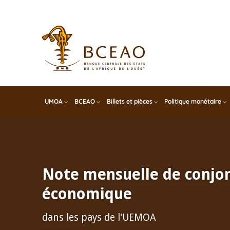
Skip
to
main
content
UMOA
BCEAO
Billets et pièces
Politique monétaire
Note mensuelle de conjo
économique
dans les pays de l'UEMOA