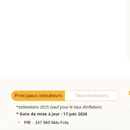
10 juin 2026
eur Jean-
Allocution d'ouverture du Comité de
a cérémonie de
Politique Monétaire de la BCEAO du 10 jui
uel 2025 de la
2026, prononcée par son Président
Monsieur Jean-Claude Kassi BROU
Principaux indicateurs
Taux directeurs
*estimations 2025 (sauf pour le taux d’inflation)
* Date de mise à jour : 17 juin 2026
PIB : 147 960 Mds Fcfa