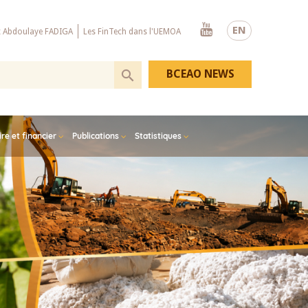
Youtube
EN
x Abdoulaye FADIGA
Les FinTech dans l'UEMOA
BCEAO NEWS
e et financier
Publications
Statistiques