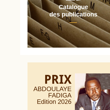
Catalogue
nt
des publications
PRIX
ABDOULAYE
FADIGA
Edition 20
26