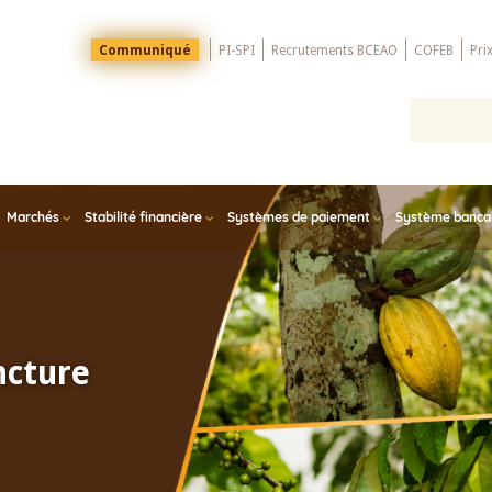
Menu
Communiqué
PI-SPI
Recrutements BCEAO
COFEB
Pri
Top
Marchés
Stabilité financière
Systèmes de paiement
Système bancair
ncture