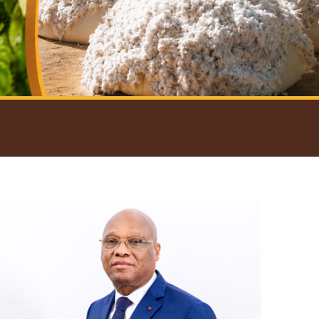
introductif du Gouverneur
Open
configuration
options