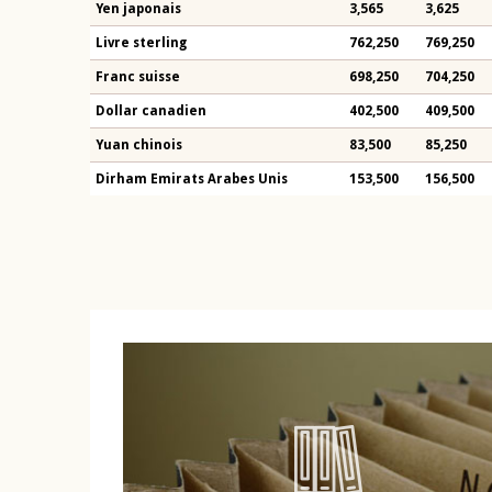
Yen japonais
3,565
3,625
Livre sterling
762,250
769,250
Franc suisse
698,250
704,250
Dollar canadien
402,500
409,500
Yuan chinois
83,500
85,250
Dirham Emirats Arabes Unis
153,500
156,500