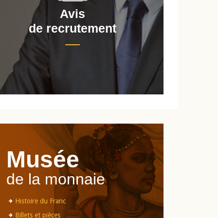
Avis
de recrutement
d
Musée
de la monnaie
Histoire du Franc
Billets et pièces