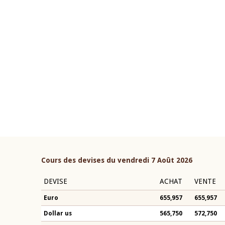
22 juillet 2026
ouverture du Comité de
Mot introductif du Gouvern
étaire de la BCEAO du 4 mars
Claude Kassi BROU lors de l
ée par son Président
présentation du rapport ann
n-Claude Kassi BROU
BCEAO
Cours des devises du vendredi 7 Août 2026
DEVISE
ACHAT
VENTE
Euro
655,957
655,957
Dollar us
565,750
572,750