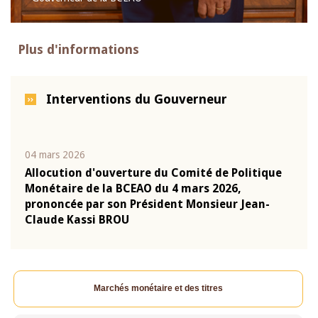
Plus d'informations
Interventions du Gouverneur
04 mars 2026
22 ju
que
Allocution d'ouverture du Comité de Politique
Mot 
Monétaire de la BCEAO du 4 mars 2026,
Kass
-
prononcée par son Président Monsieur Jean-
prés
Claude Kassi BROU
BCE
Marchés monétaire et des titres