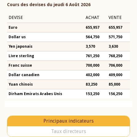
Cours des devises du jeudi 6 Août 2026
DEVISE
ACHAT
VENTE
Euro
655,957
655,957
Dollar us
564,750
571,750
Yen japonais
3,570
3,630
Livre sterling
761,250
768,250
Franc suisse
700,000
706,000
Dollar canadien
402,000
409,000
Yuan chinois
83,250
85,000
Dirham Emirats Arabes Unis
153,250
156,250
Principaux indicateurs
Taux directeurs