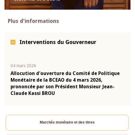
Plus d'informations
Interventions du Gouverneur
04 mars 2026
22 ju
que
Allocution d'ouverture du Comité de Politique
Mot 
Monétaire de la BCEAO du 4 mars 2026,
Kass
-
prononcée par son Président Monsieur Jean-
prés
Claude Kassi BROU
BCE
Marchés monétaire et des titres